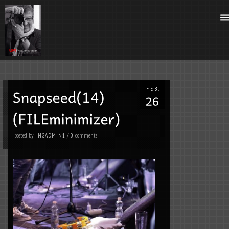
FEB.
posted by
comments
NGADMIN1
/
0