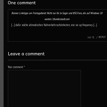
Bonner Linktipps am Freitagabend: Nicht nur für Ja-Sager und BSC-Fans, die auf Windows 10
warten | Bundesstadt.com
[…] dafür sol­che alt­mo­di­schen Nah­ver­kehrs­schön­hei­ten, wie sie up fre­quency […]
Juli 31 /
REPLY
Your comment
*