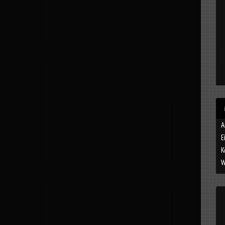
A
E
K
W