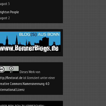
ugust 3
righton People
ugust 2
Dieses Werk von
ttp://flextorat.de
ist lizenziert unter einer
reative Commons Namensnennung 4.0
nternational Lizenz