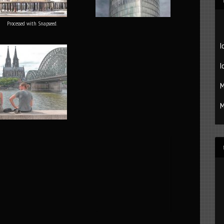
Processed with Snapseed.
I
I
M
M