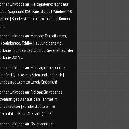
onner Linktipps am Freitagabend: Nicht nur
ür Ja-Sager und BSC-Fans, die auf Windows 10
arten | Bundesstadt.com
zu
In einem Bonner
us…
onner Linktipps am Montag: Zettelkasten,
iktoriakarree, Tchibo-Haul und ganz viel
ockaue | Bundesstadt.com
zu
Gesehen auf der
ockaue 2015…
onner Linktipps am Montag mit re:publica,
ineCraft, Fotos aus Asien und Endenich |
undesstadt.com
zu
Lovely Endenich!
onner Linktipps am Freitag: Ein veganes
trohhaltiges Bier auf dem Fahrrad im
undesbunker | Bundesstadt.com
zu
irschblüten Bonn Altstadt (Teil 2)
onner Linktipps am Ostersonntag: