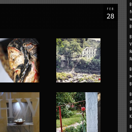
B
FEB.
f
w
B
B
V
R
R
B
M
B
B
s
B
K
B