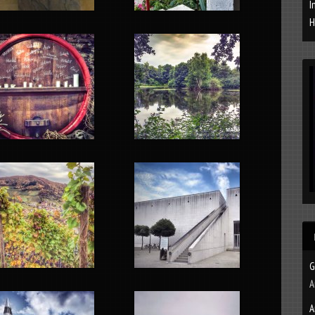
I
H
G
A
A