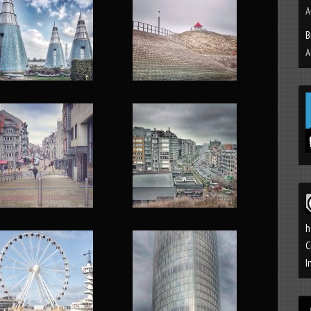
A
B
A
h
C
I