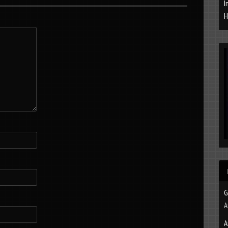
I
H
G
A
A