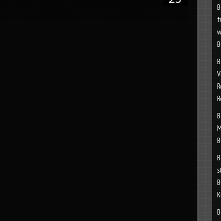
B
f
w
B
B
V
R
R
B
M
B
B
s
B
K
B