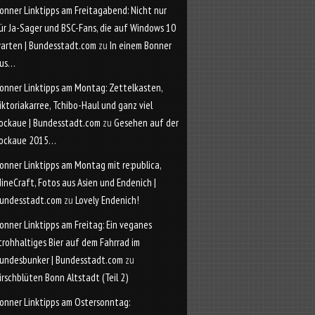
onner Linktipps am Freitagabend: Nicht nur
ür Ja-Sager und BSC-Fans, die auf Windows 10
arten | Bundesstadt.com
zu
In einem Bonner
us…
onner Linktipps am Montag: Zettelkasten,
iktoriakarree, Tchibo-Haul und ganz viel
ockaue | Bundesstadt.com
zu
Gesehen auf der
ockaue 2015…
onner Linktipps am Montag mit re:publica,
ineCraft, Fotos aus Asien und Endenich |
undesstadt.com
zu
Lovely Endenich!
onner Linktipps am Freitag: Ein veganes
trohhaltiges Bier auf dem Fahrrad im
undesbunker | Bundesstadt.com
zu
irschblüten Bonn Altstadt (Teil 2)
onner Linktipps am Ostersonntag: