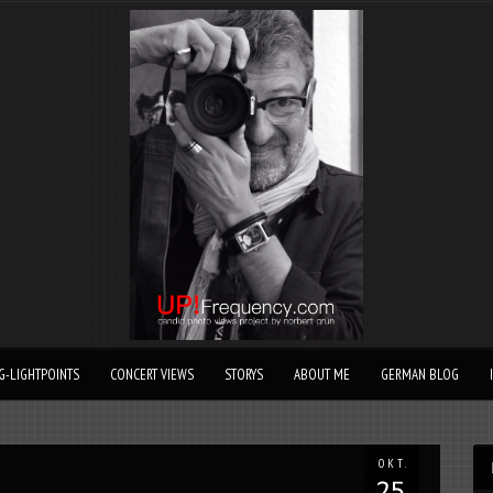
G-LIGHTPOINTS
CONCERT VIEWS
STORYS
ABOUT ME
GERMAN BLOG
OKT.