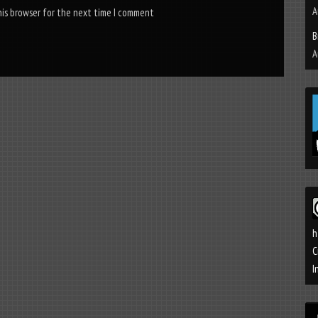
A
his browser for the next time I comment
B
A
h
C
I