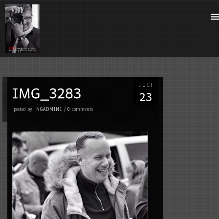
JULI
posted by
comments
NGADMIN1
/
0