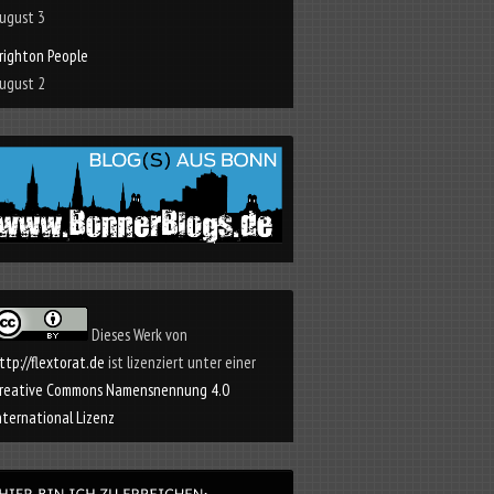
ugust 3
righton People
ugust 2
Dieses Werk von
ttp://flextorat.de
ist lizenziert unter einer
reative Commons Namensnennung 4.0
nternational Lizenz