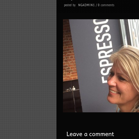
posted by
comments
NGADMIN1
/
0