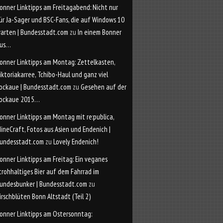
onner Linktipps am Freitagabend: Nicht nur
ür Ja-Sager und BSC-Fans, die auf Windows 10
arten | Bundesstadt.com
zu
In einem Bonner
us…
onner Linktipps am Montag: Zettelkasten,
iktoriakarree, Tchibo-Haul und ganz viel
ockaue | Bundesstadt.com
zu
Gesehen auf der
ockaue 2015…
onner Linktipps am Montag mit re:publica,
ineCraft, Fotos aus Asien und Endenich |
undesstadt.com
zu
Lovely Endenich!
onner Linktipps am Freitag: Ein veganes
trohhaltiges Bier auf dem Fahrrad im
undesbunker | Bundesstadt.com
zu
irschblüten Bonn Altstadt (Teil 2)
onner Linktipps am Ostersonntag: