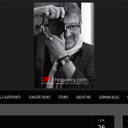
G-LIGHTPOINTS
CONCERT VIEWS
STORYS
ABOUT ME
GERMAN BLOG
JAN.