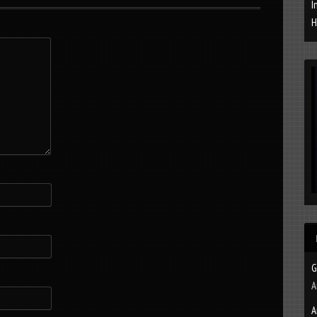
I
H
G
A
A