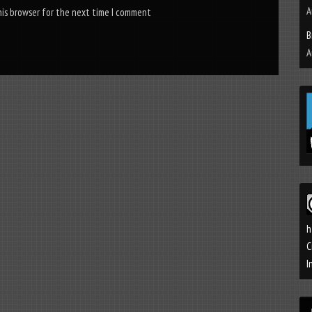
A
his browser for the next time I comment
B
A
h
C
I