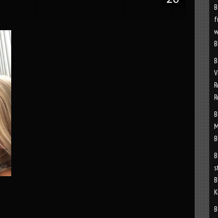
B
f
w
B
B
V
R
R
B
M
B
B
s
B
K
B