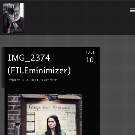
JULI
posted by
comments
NGADMIN1
/
0