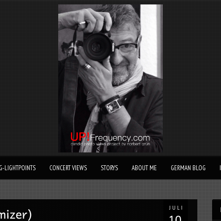
G-LIGHTPOINTS
CONCERT VIEWS
STORYS
ABOUT ME
GERMAN BLOG
JULI