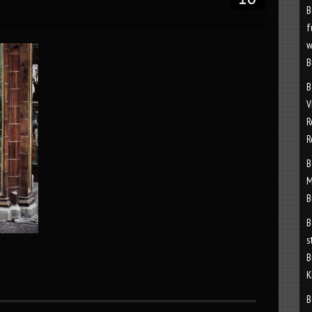
B
f
w
B
B
V
R
R
B
M
B
B
s
B
K
B