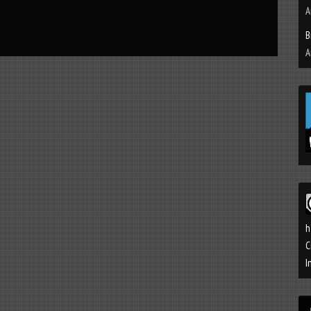
A
B
A
h
C
I