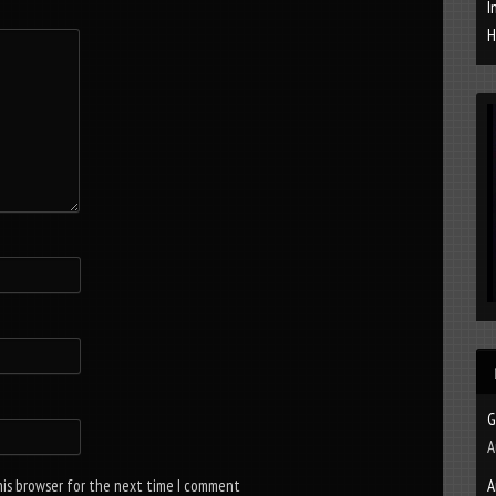
I
H
G
A
his browser for the next time I comment
A