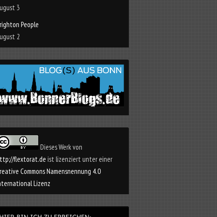
ugust 3
righton People
ugust 2
Dieses Werk von
ttp://flextorat.de
ist lizenziert unter einer
reative Commons Namensnennung 4.0
nternational Lizenz