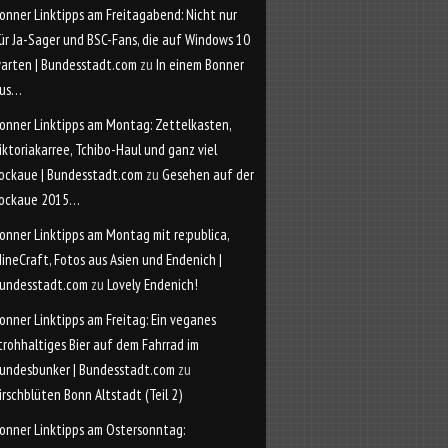
onner Linktipps am Freitagabend: Nicht nur
ür Ja-Sager und BSC-Fans, die auf Windows 10
arten | Bundesstadt.com
zu
In einem Bonner
us…
onner Linktipps am Montag: Zettelkasten,
iktoriakarree, Tchibo-Haul und ganz viel
ockaue | Bundesstadt.com
zu
Gesehen auf der
ockaue 2015…
onner Linktipps am Montag mit re:publica,
ineCraft, Fotos aus Asien und Endenich |
undesstadt.com
zu
Lovely Endenich!
onner Linktipps am Freitag: Ein veganes
trohhaltiges Bier auf dem Fahrrad im
undesbunker | Bundesstadt.com
zu
irschblüten Bonn Altstadt (Teil 2)
onner Linktipps am Ostersonntag: