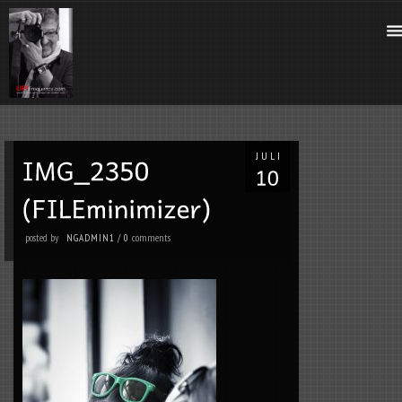
JULI
posted by
comments
NGADMIN1
/
0