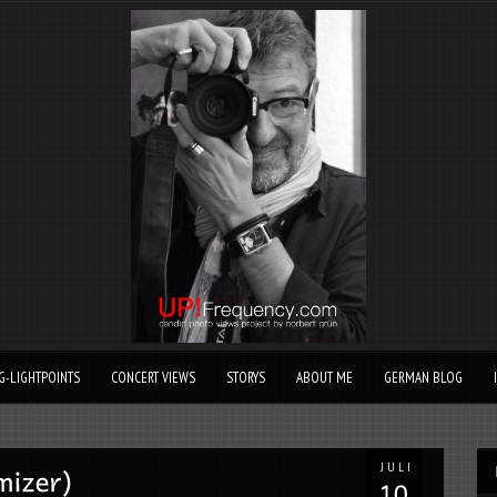
G-LIGHTPOINTS
CONCERT VIEWS
STORYS
ABOUT ME
GERMAN BLOG
JULI