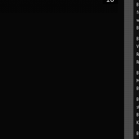
B
f
w
B
B
V
R
R
B
M
B
B
s
B
K
B