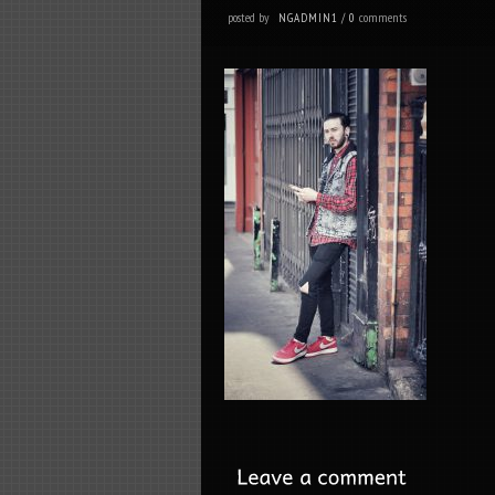
posted by
comments
NGADMIN1
/
0