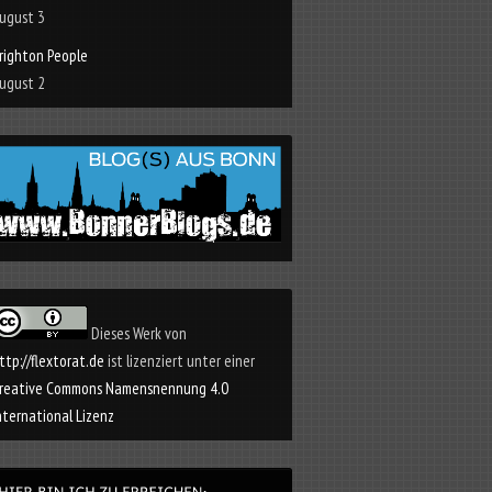
ugust 3
righton People
ugust 2
Dieses Werk von
ttp://flextorat.de
ist lizenziert unter einer
reative Commons Namensnennung 4.0
nternational Lizenz