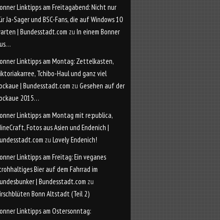
onner Linktipps am Freitagabend: Nicht nur
ür Ja-Sager und BSC-Fans, die auf Windows 10
arten | Bundesstadt.com
zu
In einem Bonner
us…
onner Linktipps am Montag: Zettelkasten,
iktoriakarree, Tchibo-Haul und ganz viel
ockaue | Bundesstadt.com
zu
Gesehen auf der
ockaue 2015…
onner Linktipps am Montag mit re:publica,
ineCraft, Fotos aus Asien und Endenich |
undesstadt.com
zu
Lovely Endenich!
onner Linktipps am Freitag: Ein veganes
trohhaltiges Bier auf dem Fahrrad im
undesbunker | Bundesstadt.com
zu
irschblüten Bonn Altstadt (Teil 2)
onner Linktipps am Ostersonntag: