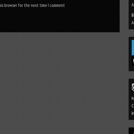
A
his browser for the next time I comment
B
A
h
C
I