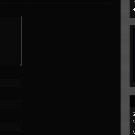
I
H
G
A
A