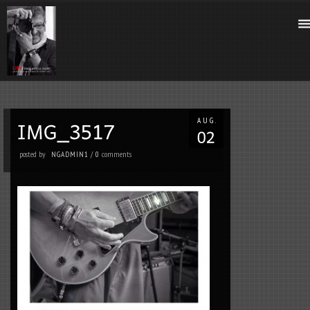
AUG.
posted by
comments
NGADMIN1
/
0