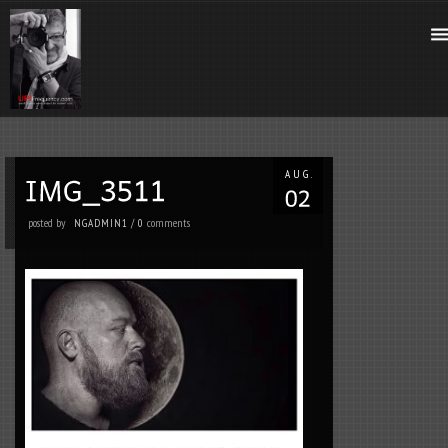
AUG.
posted by
comments
NGADMIN1
/
0