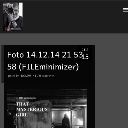
DEZ.
posted by
comments
NGADMIN1
/
0