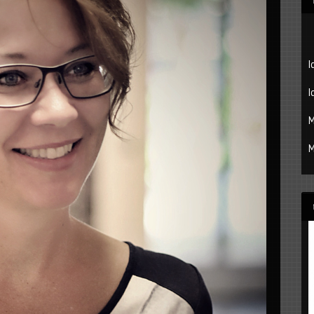
I
I
M
M