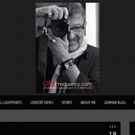
G-LIGHTPOINTS
CONCERT VIEWS
STORYS
ABOUT ME
GERMAN BLOG
SEP.