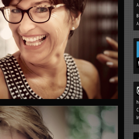
A
B
A
h
C
I