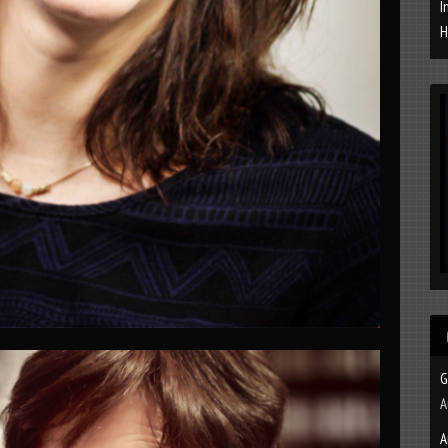
I
H
G
A
A