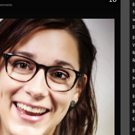
B
comments
f
w
B
B
V
R
R
B
M
B
B
s
B
K
B