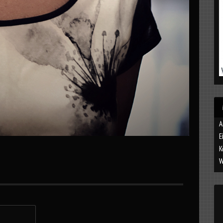
A
E
K
W