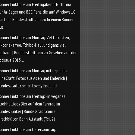
onner Linktipps am Freitagabend: Nicht nur
ür Ja-Sager und BSC-Fans, die auf Windows 10
arten | Bundesstadt.com
zu
In einem Bonner
us…
onner Linktipps am Montag: Zettelkasten,
iktoriakarree, Tchibo-Haul und ganz viel
ockaue | Bundesstadt.com
zu
Gesehen auf der
ockaue 2015…
onner Linktipps am Montag mit re:publica,
ineCraft, Fotos aus Asien und Endenich |
undesstadt.com
zu
Lovely Endenich!
onner Linktipps am Freitag: Ein veganes
trohhaltiges Bier auf dem Fahrrad im
undesbunker | Bundesstadt.com
zu
irschblüten Bonn Altstadt (Teil 2)
onner Linktipps am Ostersonntag: