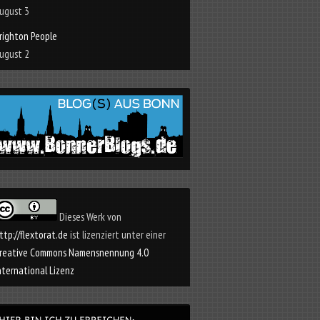
ugust 3
righton People
ugust 2
Dieses Werk von
ttp://flextorat.de
ist lizenziert unter einer
reative Commons Namensnennung 4.0
nternational Lizenz