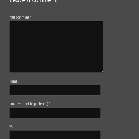
Your comment
*
Name
*
Email(will not be published)
*
Website