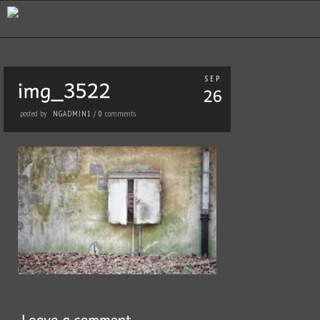
SEP.
posted by
comments
NGADMIN1
/
0