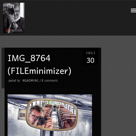
JULI
posted by
comments
NGADMIN1
/
0