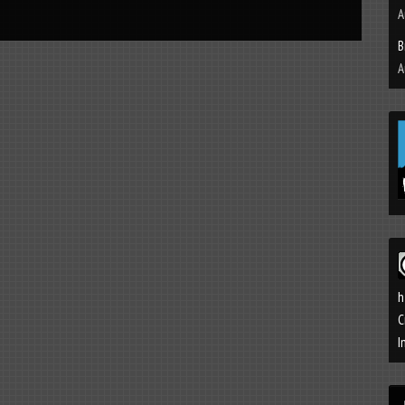
A
B
A
h
C
I