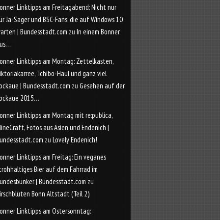
onner Linktipps am Freitagabend: Nicht nur
ür Ja-Sager und BSC-Fans, die auf Windows 10
arten | Bundesstadt.com
zu
In einem Bonner
us…
onner Linktipps am Montag: Zettelkasten,
iktoriakarree, Tchibo-Haul und ganz viel
ockaue | Bundesstadt.com
zu
Gesehen auf der
ockaue 2015…
onner Linktipps am Montag mit re:publica,
ineCraft, Fotos aus Asien und Endenich |
undesstadt.com
zu
Lovely Endenich!
onner Linktipps am Freitag: Ein veganes
trohhaltiges Bier auf dem Fahrrad im
undesbunker | Bundesstadt.com
zu
irschblüten Bonn Altstadt (Teil 2)
onner Linktipps am Ostersonntag: