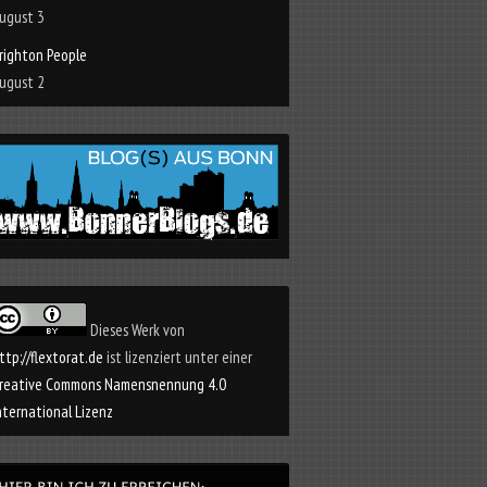
ugust 3
righton People
ugust 2
Dieses Werk von
ttp://flextorat.de
ist lizenziert unter einer
reative Commons Namensnennung 4.0
nternational Lizenz