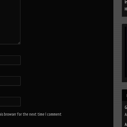
I
H
G
his browser for the next time I comment
A
A