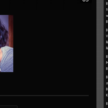
B
f
w
B
B
V
R
R
B
M
B
B
s
B
K
B