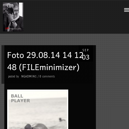
SEP.
posted by
comments
NGADMIN1
/
0