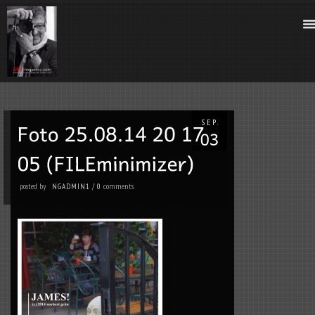
SEP.
posted by
comments
NGADMIN1
/
0