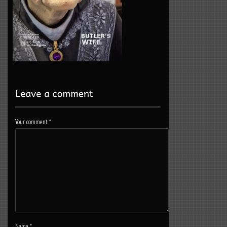
Your comment
*
Name
*